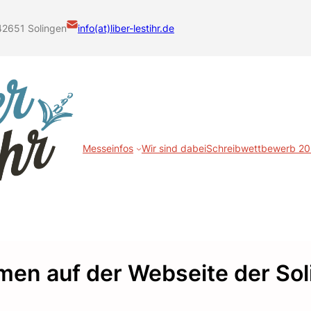
42651 Solingen
info(at)liber-lestihr.de
Messeinfos
Wir sind dabei
Schreibwettbewerb 2
men auf der Webseite der S