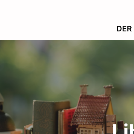
DER 
Li