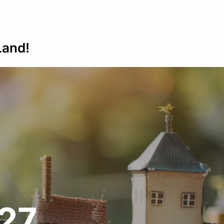
Land!
027