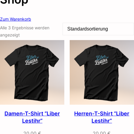
Zum Warenkorb
Alle 3 Ergebnisse werden
angezeigt
Damen-T-Shirt “Liber
Herren-T-Shirt “Liber
Lestihr”
Lestihr”
20,00
€
20,00
€