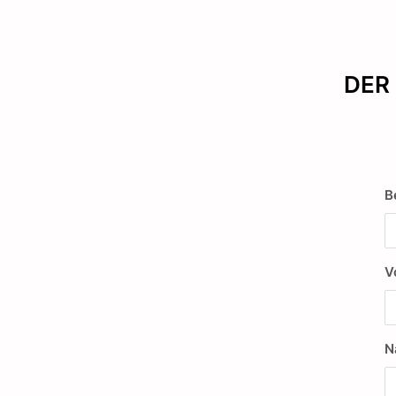
DER 
B
V
N