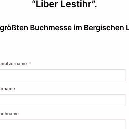
“Liber Lestihr”.
größten Buchmesse im Bergischen 
enutzername
*
orname
achname