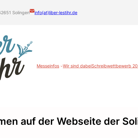
42651 Solingen
info(at)liber-lestihr.de
Messeinfos
Wir sind dabei
Schreibwettbewerb 2
men auf der Webseite der S